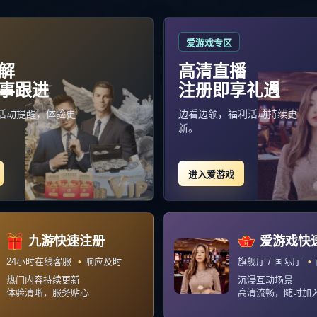
各大球星
深度分享
APP下载
关于我们
综合新闻
章
九游体育-
3月5日 直播吧3月5日讯德天空记者Plettenberg消息，巴黎全队
间明晚抵达慕尼黑，备战欧冠 巴黎与拜仁的欧冠18决赛次回合
月9日周四凌晨4点。...
336
0
2026-02-14