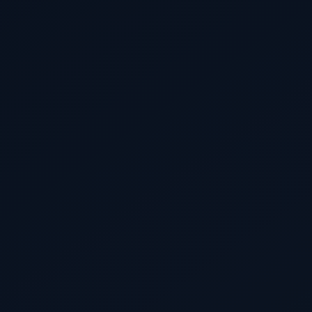
们
关于我们