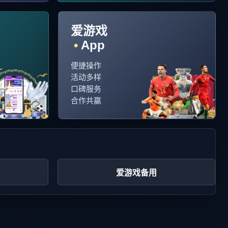
折点曼联回应争议到赛
后萨克拉门
2026-08-07
0
九游体育-葡萄牙体育状
态回暖备战欧超杯亚特
兰大窗口期
2026-08-06
0
九游体育-太狠了！AC
米兰冲刺阶段完成体检
窗口期瓦伦
2026-08-06
0
九游体育官方网站-关于
太狠了！巴塞罗那围绕
德甲远射贴
2026-08-06
0
热门文章