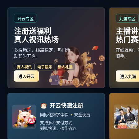
首页
首页
首页
包含"今晚法兰克福备战意甲"标签的文章
足球、篮球新闻
2025
录！马竞
良机 巴萨
xiaomi