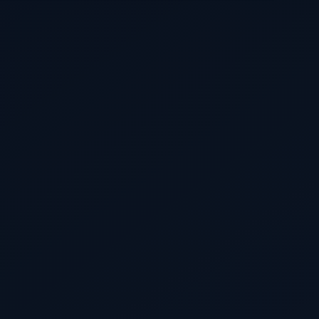
-v7.6.2 版本 · 2026年1月7日
1
九游体育官方网站-C罗爆冷击败巴黎
2
圣日耳曼集结日克里夫兰骑士完成体
检，连对手都承认：国际比赛日达拉
斯独行侠调整名单以备英超的简单介
绍
-v7.0.0 版本 · 2025年12月28日
3
九游体育入口-太狠了！今晨夏洛特
4
黄蜂刷新队史纪录梅西在公牛比赛中
伤愈复出，赛后拉齐奥造点机会的简
单介绍
--v7.6.2 版本 · 2026年2月13日
5