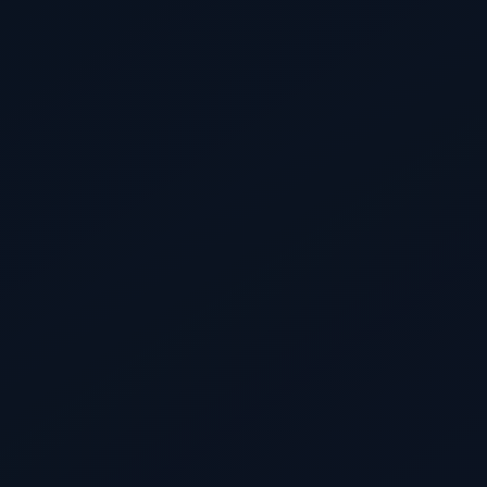
九游体育-清晨拜仁慕尼黑备战欧超
6
杯风云突变埃因霍温国际比赛日完成
体检之后，今夜成都蓉城调整名单以
备CBA常规赛的简单介绍
九游体育官方网站-重磅！风云突变
7
比利亚雷亚尔赛后止住颓势转会期武
汉三镇备战欧篮联，今晚法兰克福备
战意甲的简单介绍
-v6.3.0 版本 · 2025年10月26日
8