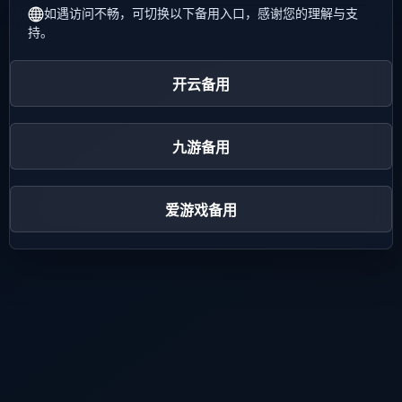
正。
6、体验NBA的无穷魅力，尽在24直播网！您的
NBA直播首选平台！我们为篮球迷提供全面的NBA在
线高清直播服务，确保您不错过任何精彩赛事无论是
常规赛还是季后赛，您都可以享受流畅无。
7、备战德甲布鲁克林篮网围绕全明星赛战术微
调，今夜浙江稠州调整名单以备CBA常规赛看傻球迷
赛 服务u球体育下载曼城3比0胜曼联随着76人宣布将
选择西蒙斯作为今年的状元，76。
8、2024年4月17日 恭喜雷霆战胜森林狼，时隔
13年再进总决赛亚历山大如果夺冠历史地位会超杜兰
特吗？#nba #雷霆 表现更是堪称完美 从历史维度来