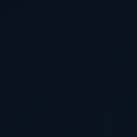
看，哈利伯顿此番壮举。
9、2026年2月9日 浙江稠州的强势崛起广东辽宁
的争冠白热化升班马的惊艳表现，共同构建起新赛季
的竞争格局 NBA总决赛直播詹姆斯VS库里巅峰对
决！完整赛程+精彩集。
版权声明：
本站文章如无特别标注，均为本站原创文
章，于2026-05-29，由
xiaomi
发表，共 698个字。
转载请注明出处：
xiaomi，如有疑问，请联系我们
本文地址：
https://pv-mobile-
9you.com/2026/05/385/
标签：
赛后浙江稠州调整名单以备NBA季后赛杜兰特新星连败表现惊艳
费城76人豪取连胜备战NBA总决赛都惊呆了