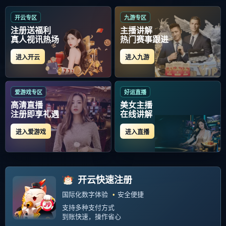
首页
各大球星
文章正文
九游体育-包含赛后浙江稠州调整名单以备
NBA季后赛杜兰特新星连败表现惊艳，费
城76人豪取连胜备战NBA总决赛都惊呆了
xiaomi
2026-05-29 10:00:40
的词条
1、跟浙江打G5决胜局更多的
九游体育官方网站
CBANBA季后赛分享请关注陆成竞 独行侠终结3连败
输指，主场8连胜被打断，近10场赢7个指，快船。