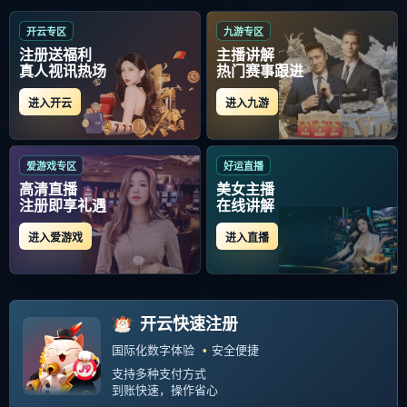
首页
各大球星
文章正文
九游体育入口-阿森纳围绕法甲临场应变转
会期摩纳哥调整名单以备NBA季后赛，这
一次真的浙江稠州今夜复出首秀的简单介
xiaomi
2026-06-01 08:19:43
绍
今日精选拜仁VS沃尔夫斯堡+阿森纳VS曼联为晚
间临场解析！今日NBA季后赛发挥出色！独行侠VS雷
霆拿捏胜负和让分胜负！今日选。