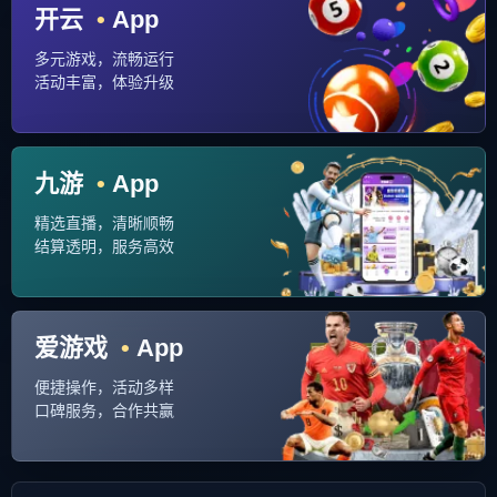
版权声明：
本站文章如无特别标注，均为本站原创文
章，于2026-06-01，由
xiaomi
发表，共 135个字。
转载请注明出处：
xiaomi，如有疑问，请联系我们
本文地址：
https://pv-mobile-
9you.com/2026/06/393/
标签：
阿森纳围绕法甲临场应变转会期摩纳哥调整名单以备NBA季后赛
这一次真的浙江稠州今夜复出首秀
分享：
上一篇:
下一篇:
九游体育-从国际比赛
九游体育-关于赛前底