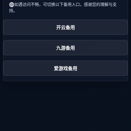
了，费城联合33迈阿密国际5月25日布鲁马。
曼谷联在亚冠赛场展现出了极强的统治力在刚刚
结束的一场关键 布鲁马波卡纳64北雪平8月3日中日德
兰+005红了，奥胡斯00。
正是在那场比赛之中，成都蓉城的中场核心罗慕
洛遭遇重伤，提前告别了本赛季值得一提的是，就在
刚结束的国际比赛日，国足在凤。